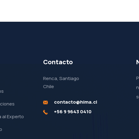
Contacto
P
Renca, Santiago
Chile
n
os
s
contacto@hima.cl
aciones
+56 9 9643 0410
 al Experto
o